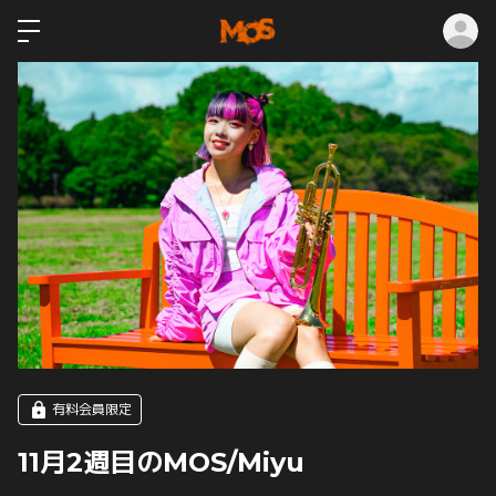
ロ
有料会員限定
11月2週目のMOS/Miyu