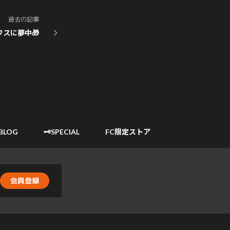
過去の記事
スに夢中🎁
️BLOG
🗝️SPECIAL
FC限定ストア
会員登録