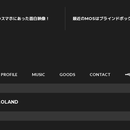
のスマホにあった面白映像！
最近のMOSはブラインドボック
PROFILE
MUSIC
GOODS
CONTACT
🗝
LOLAND