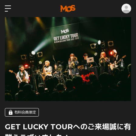
ロ
有料会員限定
GET LUCKY TOURへのご来場誠に有