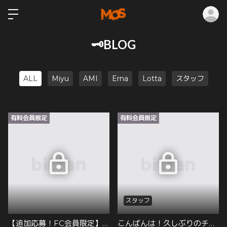
ロ
🗝️BLOG
ALL
Miyu
AMI
Erna
Lotta
スタッフ
有料会員限定
有料会員限定
スタッフ
【追加応募！FC会員限定】12/27 阿部野ROCK TOWNにて開催する大忘年会申込URLを公開👀
こんばんは！久しぶりのチェルです！