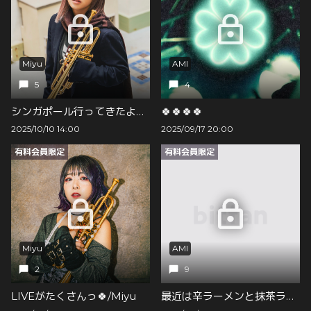
Miyu
AMI
5
4
シンガポール行ってきたよ🍀/Miyu
🍀🍀🍀🍀
2025/10/10 14:00
2025/09/17 20:00
有料会員限定
有料会員限定
Miyu
AMI
2
9
LIVEがたくさんっ🍀/Miyu
最近は辛ラーメンと抹茶ラテにハマってます🍜