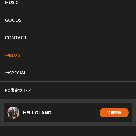
MUSIC
GOODS
CONTACT
🗝️BLOG
🗝️SPECIAL
FC限定ストア
HELLOLAND
会員登録