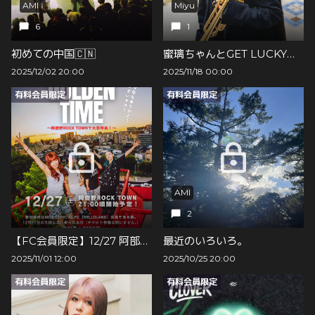
AMI
Miyu
6
1
初めての中国🇨🇳
蜜璃ちゃんとGET LUCKY🩷💚/Miyu
2025/12/02 20:00
2025/11/18 00:00
有料会員限定
有料会員限定
AMI
2
【FC会員限定】12/27 阿部野ROCK TOWNにて開催する大忘年会申込URLを公開👀
最近のいろいろ。
2025/11/01 12:00
2025/10/25 20:00
有料会員限定
有料会員限定