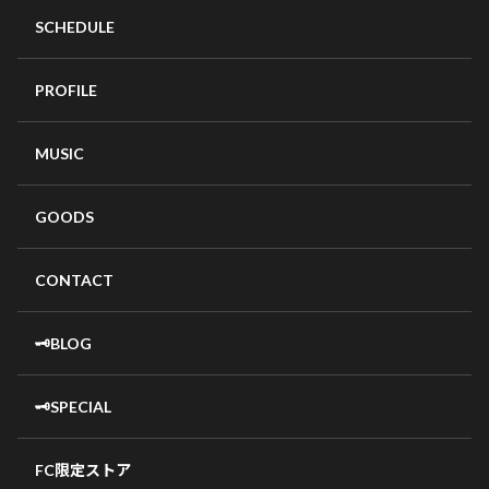
SCHEDULE
PROFILE
MUSIC
GOODS
CONTACT
🗝️BLOG
🗝️SPECIAL
FC限定ストア