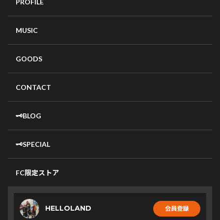
PROFILE
MUSIC
GOODS
CONTACT
🗝️BLOG
🗝️SPECIAL
FC限定ストア
HELLOLAND
会員登録