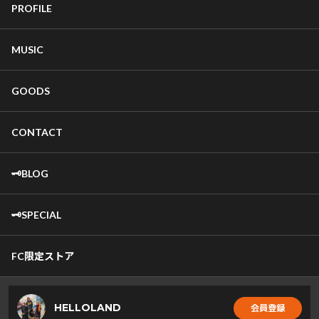
PROFILE
MUSIC
GOODS
CONTACT
🗝️BLOG
🗝️SPECIAL
FC限定ストア
HELLOLAND
会員登録