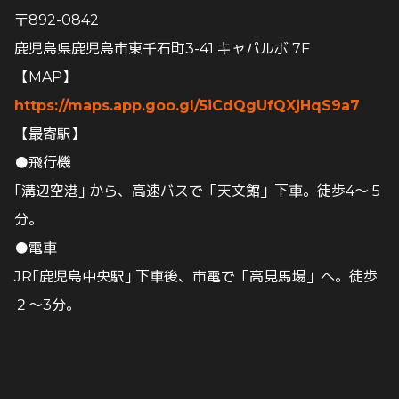
〒892-0842
鹿児島県鹿児島市東千石町3-41 キャパルボ 7F
【MAP】
https://maps.app.goo.gl/5iCdQgUfQXjHqS9a7
【最寄駅】
●飛行機
｢溝辺空港｣ から、高速バスで「天文館」下車。徒歩4～５
分。
●電車
JR｢鹿児島中央駅｣ 下車後、市電で「高見馬場」へ。徒歩
２～3分。