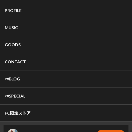
PROFILE
MUSIC
GOODS
CONTACT
🗝️BLOG
🗝️SPECIAL
FC限定ストア