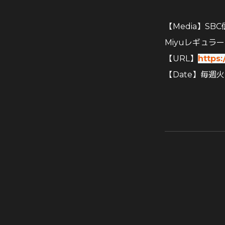
【Media】SB
Miyuレギュラ
【URL】
https:
【Date】
毎週火曜