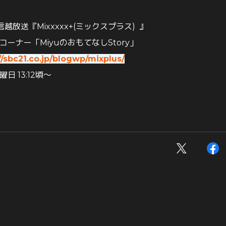
C信越放送『Mixxxxx+(ミックスプラス) 』
ーコーナー
「MiyuのおもてなしStory」
//sbc21.co.jp/blogwp/mixplus/
日 13:12頃～